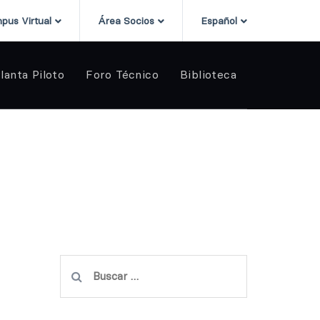
pus Virtual
Área Socios
Español
lanta Piloto
Foro Técnico
Biblioteca
Buscar: