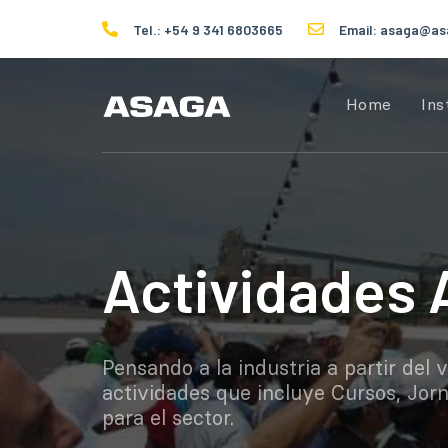
Skip
Skip
Tel.: +54 9 341 6803665
Email: asaga@as
links
to
primary
navigation
Home
Ins
Skip
to
content
Actividades
Pensando a la industria a partir de
actividades que incluye Cursos, Jor
para el sector.