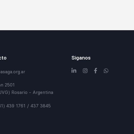
cto
Síganos
saga.org.ar
n 2501
JVG) Rosario - Argentina
41) 439 1761 / 437 3845