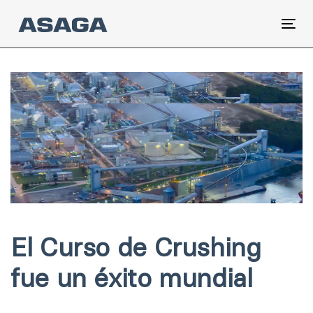
Skip
Skip
links
to
Tog
primary
nav
navigation
Post
Skip
to
navigation
content
El Curso de Crushing
fue un éxito mundial