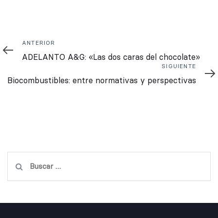
Anterior
ANTERIOR
ADELANTO A&G: «Las dos caras del chocolate»
Siguiente
SIGUIENTE
Biocombustibles: entre normativas y perspectivas
Buscar: