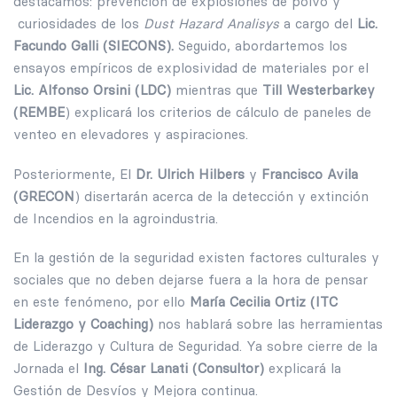
destacamos: prevención de explosiones de polvo y
curiosidades de los
Dust Hazard Analisys
a cargo del
Lic.
Facundo Galli (SIECONS).
Seguido, abordartemos los
ensayos empíricos de explosividad de materiales por el
Lic. Alfonso Orsini (LDC)
mientras que
Till Westerbarkey
(REMBE
) explicará los criterios de cálculo de paneles de
venteo en elevadores y aspiraciones.
Posteriormente, El
Dr. Ulrich Hilbers
y
Francisco Avila
(GRECON
) disertarán acerca de la detección y extinción
de Incendios en la agroindustria.
En la gestión de la seguridad existen factores culturales y
sociales que no deben dejarse fuera a la hora de pensar
en este fenómeno, por ello
María Cecilia Ortiz (ITC
Liderazgo y Coaching)
nos hablará sobre las herramientas
de Liderazgo y Cultura de Seguridad. Ya sobre cierre de la
Jornada el
Ing. César Lanati (Consultor)
explicará la
Gestión de Desvíos y Mejora continua.