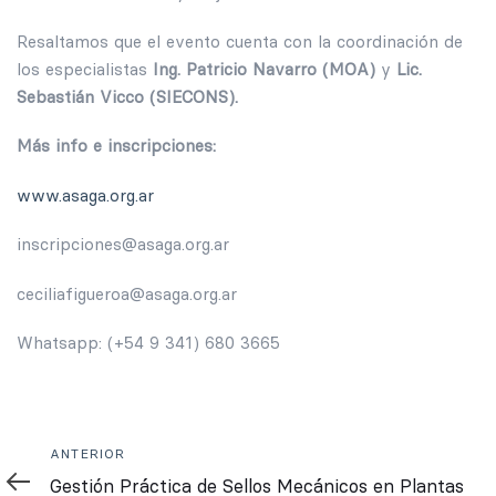
Resaltamos que el evento cuenta con la coordinación de
los especialistas
Ing. Patricio Navarro (MOA)
y
Lic.
Sebastián Vicco (SIECONS).
Más info e inscripciones:
www.asaga.org.ar
inscripciones@asaga.org.ar
ceciliafigueroa@asaga.org.ar
Whatsapp: (+54 9 341) 680 3665
Anterior
ANTERIOR
Gestión Práctica de Sellos Mecánicos en Plantas