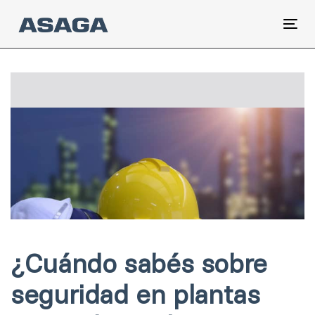
Skip
Skip
links
to
Tog
primary
nav
navigation
Post
Skip
to
navigation
content
¿Cuándo sabés sobre
seguridad en plantas