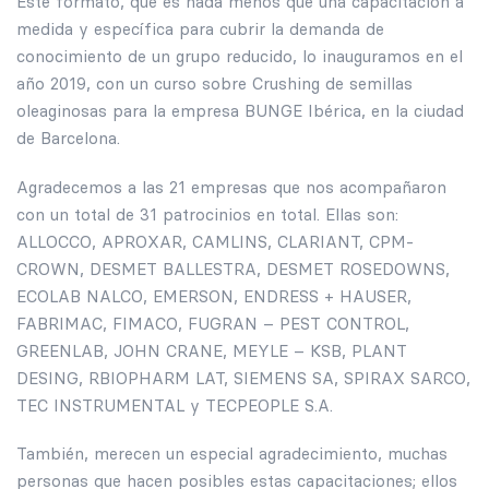
Este formato, que es nada menos que una capacitación a
medida y específica para cubrir la demanda de
conocimiento de un grupo reducido, lo inauguramos en el
año 2019, con un curso sobre Crushing de semillas
oleaginosas para la empresa BUNGE Ibérica, en la ciudad
de Barcelona.
Agradecemos a las 21 empresas que nos acompañaron
con un total de 31 patrocinios en total. Ellas son:
ALLOCCO, APROXAR, CAMLINS, CLARIANT, CPM-
CROWN, DESMET BALLESTRA, DESMET ROSEDOWNS,
ECOLAB NALCO, EMERSON, ENDRESS + HAUSER,
FABRIMAC, FIMACO, FUGRAN – PEST CONTROL,
GREENLAB, JOHN CRANE, MEYLE – KSB, PLANT
DESING, RBIOPHARM LAT, SIEMENS SA, SPIRAX SARCO,
TEC INSTRUMENTAL y TECPEOPLE S.A.
También, merecen un especial agradecimiento, muchas
personas que hacen posibles estas capacitaciones; ellos