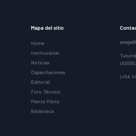
Mapa del sitio
Conta
asaga@a
Home
Institucional
Tucumá
Noticias
(S2000
Capacitaciones
(+54 3
Editorial
Foro Técnico
Planta Piloto
Biblioteca