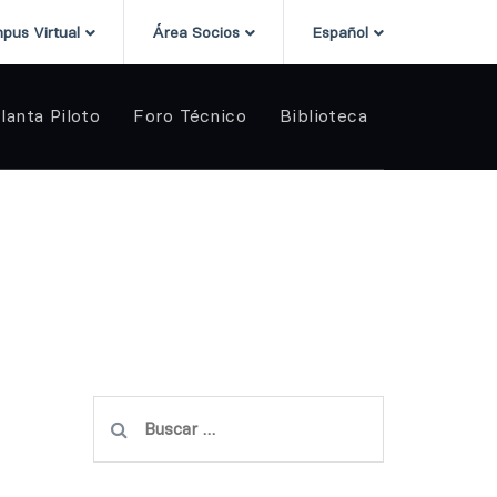
pus Virtual
Área Socios
Español
lanta Piloto
Foro Técnico
Biblioteca
Buscar: