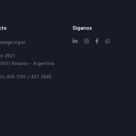
cto
Síganos
saga.org.ar
n 2501
JVG) Rosario - Argentina
41) 439 1761 / 437 3845