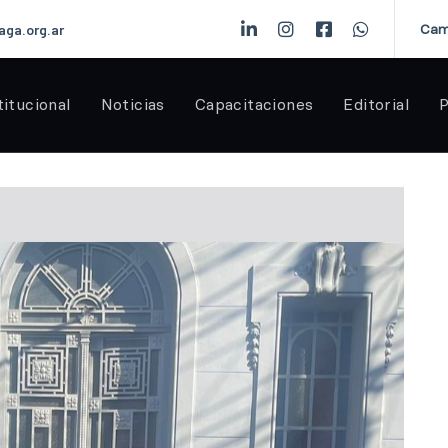
Cam
aga.org.ar
titucional
Noticias
Capacitaciones
Editorial
P