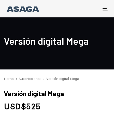
Skip
Skip
links
to
Tog
primary
nav
navigation
Skip
to
Versión digital Mega
content
Home
Suscripciones
Versión digital Mega
Versión
Versión digital Mega
digital
Mega
USD$
525
cantidad