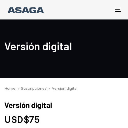
Skip
Skip
links
to
Tog
primary
nav
navigation
Skip
to
Versión digital
content
Home
Suscripciones
Versión digital
Versión
Versión digital
digital
cantidad
USD$
75