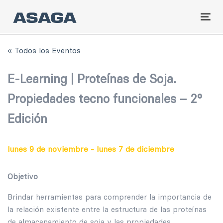
Skip
Skip
links
to
Tog
primary
nav
navigation
« Todos los Eventos
Skip
to
E-Learning | Proteínas de Soja.
content
Propiedades tecno funcionales – 2°
Edición
lunes 9 de noviembre
-
lunes 7 de diciembre
Objetivo
Brindar herramientas para comprender la importancia de
la relación existente entre la estructura de las proteínas
de almacenamiento de soja y las propiedades